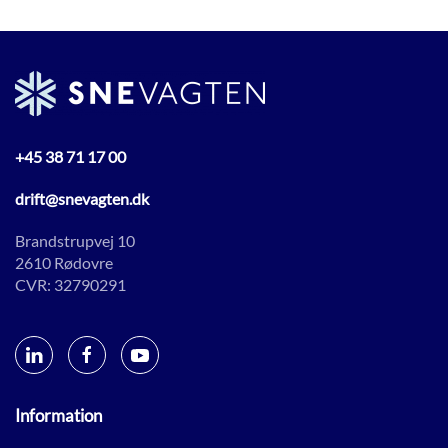
+45 38 71 17 00
drift@snevagten.dk
Brandstrupvej 10
2610 Rødovre
CVR: 32790291
Information