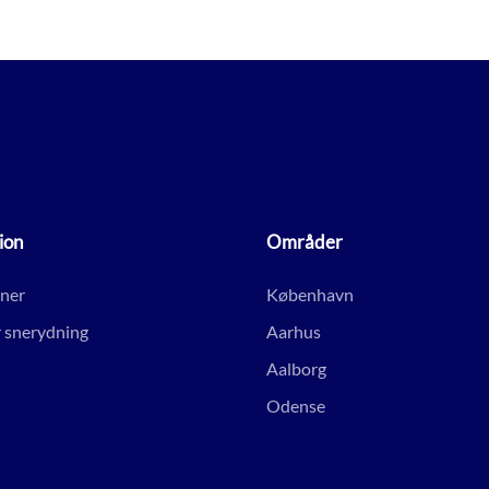
ion
Områder
gner
København
r snerydning
Aarhus
Aalborg
Odense