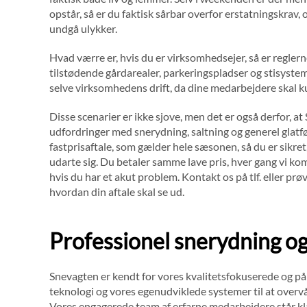
opstår, så er du faktisk sårbar overfor erstatningskrav, o
undgå ulykker.
Hvad værre er, hvis du er virksomhedsejer, så er reglern
tilstødende gårdarealer, parkeringspladser og stisysteme
selve virksomhedens drift, da dine medarbejdere skal ku
Disse scenarier er ikke sjove, men det er også derfor, a
udfordringer med snerydning, saltning og generel glat
fastprisaftale, som gælder hele sæsonen, så du er sikret
udarte sig. Du betaler samme lave pris, hver gang vi ko
hvis du har et akut problem. Kontakt os på tlf. eller prø
hvordan din aftale skal se ud.
Professionel snerydning og
Snevagten er kendt for vores kvalitetsfokuserede og pål
teknologi og vores egenudviklede systemer til at overvåg
Vores engagerede team af erfarne medarbejdere står kla