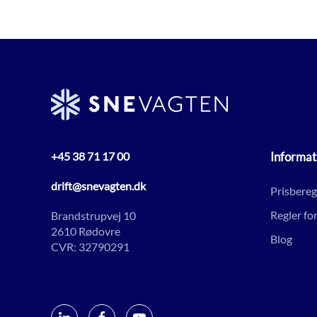
+45 38 71 17 00
Informat
drift@snevagten.dk
Prisbere
Regler fo
Brandstrupvej 10
2610 Rødovre
Blog
CVR: 32790291