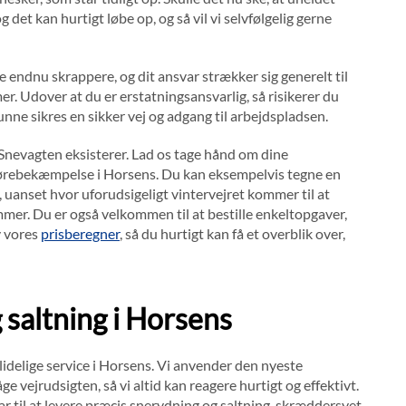
g det kan hurtigt løbe op, og så vil vi selvfølgelig gerne
e endnu skrappere, og dit ansvar strækker sig generelt til
r. Udover at du er erstatningsansvarlig, så risikerer du
nne sikres en sikker vej og adgang til arbejdspladsen.
t Snevagten eksisterer. Lad os tage hånd om dine
førebekæmpelse i Horsens. Du kan eksempelvis tegne en
, uanset hvor uforudsigeligt vintervejret kommer til at
mmer. Du er også velkommen til at bestille enkeltopgaver,
v vores
prisberegner
, så du hurtigt kan få et overblik over,
 saltning i Horsens
idelige service i Horsens. Vi anvender den nyeste
e vejrudsigten, så vi altid kan reagere hurtigt og effektivt.
r til at levere præcis snerydning og saltning, skræddersyet