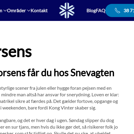
m
Områder
Kontakt
Blog
FAQ
38 7
rsens
orsens får du hos Snevagten
yrlige scener fra julen eller hygge foran pejsen med en
mindre man altså har ansvar for snerydning. Loven er klar:
atrikel sikre at færdes på. Det gælder fortove, opgange og
op i weekenden, bare fordi Kong Vinter skaber sig.
 gangbare, og det er hver dag i ugen. Søndag slipper du dog
r en sur tjans, men hvis du ikke gør det, så risikerer folk jo
esker, som står tidligt op. Skulle det nu ske, at uheldet