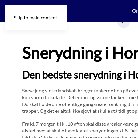
O
Skip to main content
Snerydning i Ho
Den bedste snerydning i H
Snevejr og vinterlandskab bringer tankerne hen på event
kop varm chokolade. Det er rare og varme tanker – med 
Du skal holde dine offentlige gangarealer omkring din m
trapper. Og det er altså ikke sjovt at skulle stå tidligt 
Fra kl. 7 morgen til kl. 10 aften skal disse arealer være
afsted med at skulle have klaret snerydningen kl. 8. Det e
faktisk både liv og lemmer. Selv i weekenden er der menn