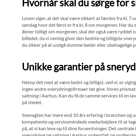
Hvornår skal du sørge for 
Loven siger, at det skal være sikkert at færdes fra kl. 7
søndag hvor det først er fra kl. 8 om morgenen. Har du 
åbner tidligt om morgenen, skal der også være ryddet o
billedet, da vi nemlig giver den bedste og billigste sner
du sikker på at undgå dumme bøder eller ubehagelige p
Unikke garantier på sneryd
Netop det med at være bedst og billigst, ved vi, er vigtig
ingen andre snerydningsfirmaer tør give. Vores prismatc
saltning i Aarhus. Kan du få de samme services til en la
på stedet.
Snevagten har mere end 10 års erfaring i branchen og udo
kompetente og servicemindede medarbejdere til at tage 
på, at vi kan leve op til dine forventninger. Det centrale
snerydning og saltning i Aarhus ordentligt og professio