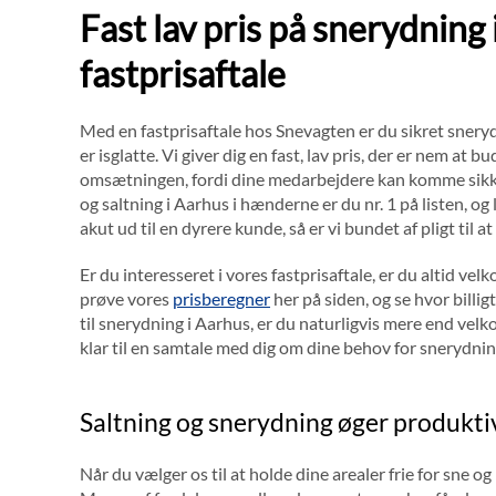
Fast lav pris på snerydning
fastprisaftale
Med en fastprisaftale hos Snevagten er du sikret sneryd
er isglatte. Vi giver dig en fast, lav pris, der er nem a
omsætningen, fordi dine medarbejdere kan komme sikke
og saltning i Aarhus i hænderne er du nr. 1 på listen, og
akut ud til en dyrere kunde, så er vi bundet af pligt til a
Er du interesseret i vores fastprisaftale, er du altid velk
prøve vores
prisberegner
her på siden, og se hvor billi
til snerydning i Aarhus, er du naturligvis mere end velk
klar til en samtale med dig om dine behov for snerydnin
Saltning og snerydning øger produktiv
Når du vælger os til at holde dine arealer frie for sne og