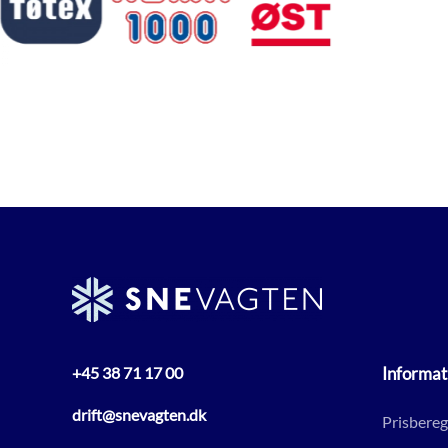
+45 38 71 17 00
Informat
drift@snevagten.dk
Prisbere