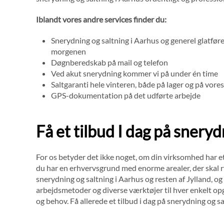
Iblandt vores andre services finder du:
Snerydning og saltning i Aarhus og generel glatføre
morgenen
Døgnberedskab på mail og telefon
Ved akut snerydning kommer vi på under én time
Saltgaranti hele vinteren, både på lager og på vores
GPS-dokumentation på det udførte arbejde
Få et tilbud I dag på sneryd
For os betyder det ikke noget, om din virksomhed har e
du har en erhvervsgrund med enorme arealer, der skal ry
snerydning og saltning i Aarhus og resten af Jylland, og v
arbejdsmetoder og diverse værktøjer til hver enkelt opga
og behov. Få allerede et tilbud i dag på snerydning og sa