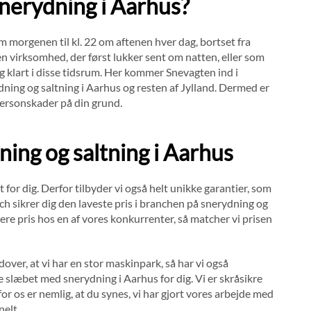
snerydning i Aarhus?
 om morgenen til kl. 22 om aftenen hver dag, bortset fra
en virksomhed, der først lukker sent om natten, eller som
g klart i disse tidsrum. Her kommer Snevagten ind i
ydning og saltning i Aarhus og resten af Jylland. Dermed er
ersonskader på din grund.
ning og saltning i Aarhus
t for dig. Derfor tilbyder vi også helt unikke garantier, som
h sikrer dig den laveste pris i branchen på snerydning og
vere pris hos en af vores konkurrenter, så matcher vi prisen
ver, at vi har en stor maskinpark, så har vi også
slæbet med snerydning i Aarhus for dig. Vi er skråsikre
 for os er nemlig, at du synes, vi har gjort vores arbejde med
nelt.