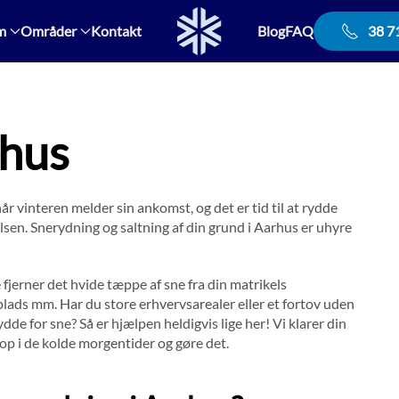
m
Områder
Kontakt
Blog
FAQ
38 7
rhus
år vinteren melder sin ankomst, og det er tid til at rydde
lsen. Snerydning og saltning af din grund i Aarhus er uhyre
fjerner det hvide tæppe af sne fra din matrikels
plads mm. Har du store erhvervsarealer eller et fortov uden
dde for sne? Så er hjælpen heldigvis lige her! Vi klarer din
 op i de kolde morgentider og gøre det.