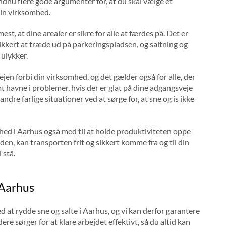
ndnu flere gode argumenter for, at du skal vælge et
din virksomhed.
st, at dine arealer er sikre for alle at færdes på. Det er
ikkert at træde ud på parkeringspladsen, og saltning og
ulykker.
ejen forbi din virksomhed, og det gælder også for alle, der
t havne i problemer, hvis der er glat på dine adgangsveje
andre farlige situationer ved at sørge for, at sne og is ikke
hed i Aarhus også med til at holde produktiviteten oppe
tiden, kan transporten frit og sikkert komme fra og til din
 stå.
 Aarhus
at rydde sne og salte i Aarhus, og vi kan derfor garantere
ere sørger for at klare arbejdet effektivt, så du altid kan