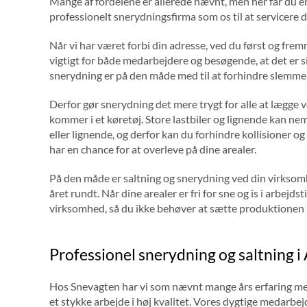
Mange af fordelene er allerede nævnt, men her får du e
professionelt snerydningsfirma som os til at servicere 
Når vi har været forbi din adresse, ved du først og fremme
vigtigt for både medarbejdere og besøgende, at det er s
snerydning er på den måde med til at forhindre slemme 
Derfor gør snerydning det mere trygt for alle at lægge v
kommer i et køretøj. Store lastbiler og lignende kan nem
eller lignende, og derfor kan du forhindre kollisioner og 
har en chance for at overleve på dine arealer.
På den måde er saltning og snerydning ved din virksom
året rundt. Når dine arealer er fri for sne og is i arbejds
virksomhed, så du ikke behøver at sætte produktionen i
Professionel snerydning og saltning i
Hos Snevagten har vi som nævnt mange års erfaring med 
et stykke arbejde i høj kvalitet. Vores dygtige medarbejd