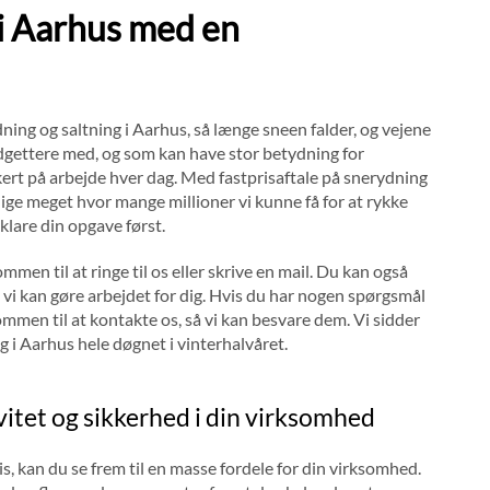
 i Aarhus med en
ning og saltning i Aarhus, så længe sneen falder, og vejene
t budgettere med, og som kan have stor betydning for
rt på arbejde hver dag. Med fastprisaftale på snerydning
 lige meget hvor mange millioner vi kunne få for at rykke
t klare din opgave først.
ommen til at ringe til os eller skrive en mail. Du kan også
gt vi kan gøre arbejdet for dig. Hvis du har nogen spørgsmål
ommen til at kontakte os, så vi kan besvare dem. Vi sidder
g i Aarhus hele døgnet i vinterhalvåret.
itet og sikkerhed i din virksomhed
 is, kan du se frem til en masse fordele for din virksomhed.