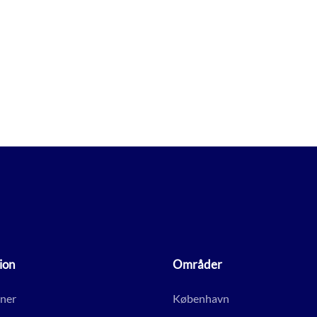
ion
Områder
gner
København