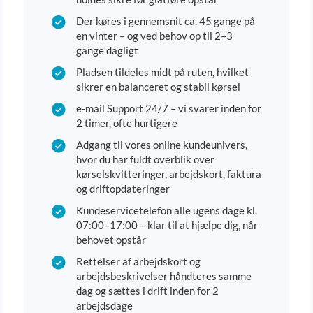
Der køres i gennemsnit ca. 45 gange på
en vinter – og ved behov op til 2–3
gange dagligt
Pladsen tildeles midt på ruten, hvilket
sikrer en balanceret og stabil kørsel
e-mail Support 24/7 – vi svarer inden for
2 timer, ofte hurtigere
Adgang til vores online kundeunivers,
hvor du har fuldt overblik over
kørselskvitteringer, arbejdskort, faktura
og driftopdateringer
Kundeservicetelefon alle ugens dage kl.
07:00–17:00 – klar til at hjælpe dig, når
behovet opstår
Rettelser af arbejdskort og
arbejdsbeskrivelser håndteres samme
dag og sættes i drift inden for 2
arbejdsdage