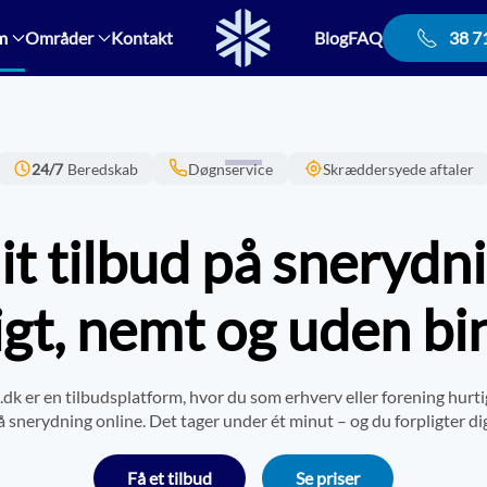
m
Områder
Kontakt
Blog
FAQ
38 7
24/7
Beredskab
Døgnservice
Skræddersyede aftaler
it tilbud på snerydn
igt, nemt og uden bi
dk er en tilbudsplatform, hvor du som erhverv eller forening hurti
å snerydning online. Det tager under ét minut – og du forpligter dig
Få et tilbud
Se priser