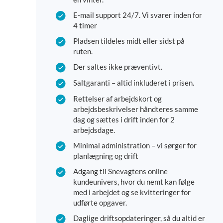
E-mail support 24/7. Vi svarer inden for
4 timer
Pladsen tildeles midt eller sidst på
ruten.
Der saltes ikke præventivt.
Saltgaranti – altid inkluderet i prisen.
Rettelser af arbejdskort og
arbejdsbeskrivelser håndteres samme
dag og sættes i drift inden for 2
arbejdsdage.
Minimal administration – vi sørger for
planlægning og drift
Adgang til Snevagtens online
kundeunivers, hvor du nemt kan følge
med i arbejdet og se kvitteringer for
udførte opgaver.
Daglige driftsopdateringer, så du altid er