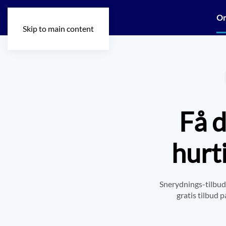
O
Skip to main content
Få d
hurt
Snerydnings-tilbud.
gratis tilbud p