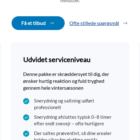
minutter.
Få et tilbud
Ofte stillede spørgsmål
Udvidet serviceniveau
Denne pakke er skræddersyet til dig, der
ønsker hurtig reaktion og fuld tryghed
gennem hele vintersæsonen
Snerydning og saltning udført
professionelt
Snerydning afsluttes typisk 0–8 timer
efter endt snevejr – ofte hurtigere
Der saltes præventivt, så dine arealer
holdes sikre før glatføre opstår