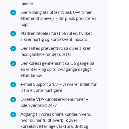
med os
Snerydning afsluttes typisk 0–4 timer
efter endt snevejr – din plads prioriteres
højt
Pladsen tildeles først på ruten, hvilket
sikrer hurtig og konsekvent indsats
Der saltes præventivt, så du er sikret
mod glatføre før det opstår
Der køres i gennemsnit ca. 55 gange på
en vinter – og op til 2–3 gange dagligt
efter behov
e-mail Support 24/7 – vi svarer inden for
2 timer, ofte hurtigere
Direkte VIP-kundeservicenummer –
uden ventetid 24/7
Adgang til vores online kundeunivers,
hvor du har fuldt overblik over
kørselskvitteringer, faktura, drift og