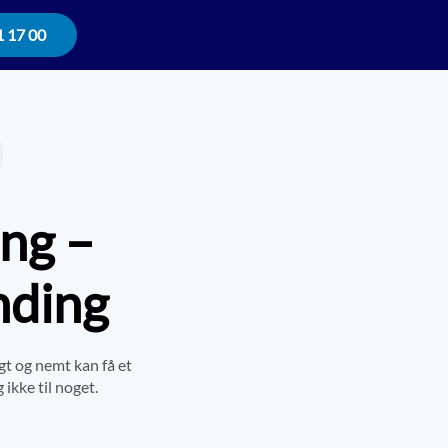
1 17 00
ing –
nding
gt og nemt kan få et
 ikke til noget.