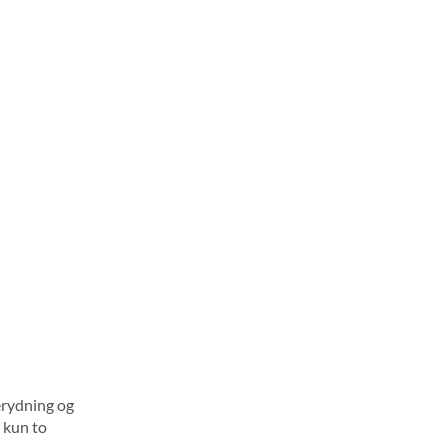
erydning og
 kun to