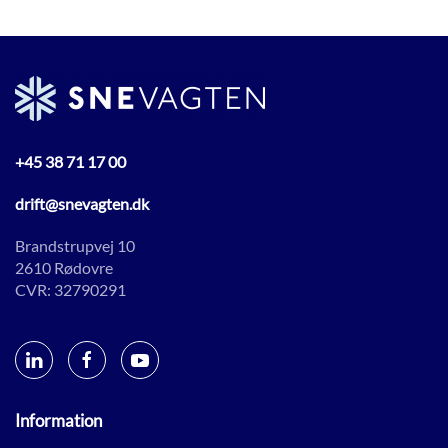
+45 38 71 17 00
drift@snevagten.dk
Brandstrupvej 10
2610 Rødovre
CVR: 32790291
Information