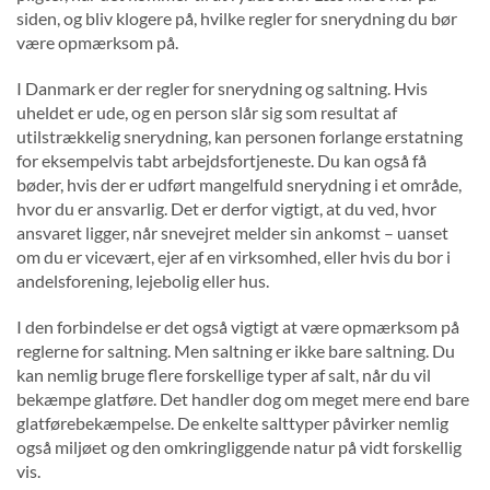
siden, og bliv klogere på, hvilke regler for snerydning du bør
være opmærksom på.
I Danmark er der regler for snerydning og saltning. Hvis
uheldet er ude, og en person slår sig som resultat af
utilstrækkelig snerydning, kan personen forlange erstatning
for eksempelvis tabt arbejdsfortjeneste. Du kan også få
bøder, hvis der er udført mangelfuld snerydning i et område,
hvor du er ansvarlig. Det er derfor vigtigt, at du ved, hvor
ansvaret ligger, når snevejret melder sin ankomst – uanset
om du er vicevært, ejer af en virksomhed, eller hvis du bor i
andelsforening, lejebolig eller hus.
I den forbindelse er det også vigtigt at være opmærksom på
reglerne for saltning. Men saltning er ikke bare saltning. Du
kan nemlig bruge flere forskellige typer af salt, når du vil
bekæmpe glatføre. Det handler dog om meget mere end bare
glatførebekæmpelse. De enkelte salttyper påvirker nemlig
også miljøet og den omkringliggende natur på vidt forskellig
vis.