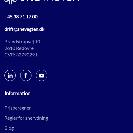
+45 38 71 17 00
drift@snevagten.dk
Brandstrupvej 10
2610 Rødovre
CVR: 32790291
Information
Prisberegner
Regler for snerydning
Blog